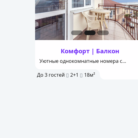
форт
Комфорт | Балкон
орая
Уютные однокомнатные номера с
бходимой
балконом
До
3
гостей
2+1
18м²