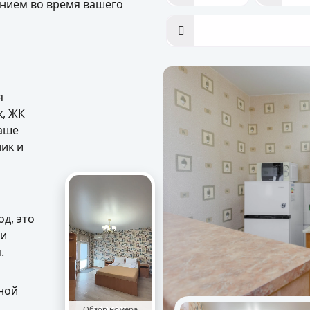
ением во время вашего
я
к, ЖК
ваше
ик и
д, это
 и
.
нной
Обзор номера