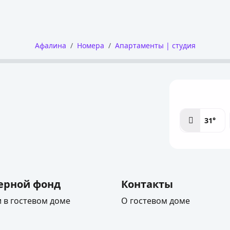
Афалина
Номера
Апартаменты | студия
31°
ерной фонд
Контакты
и в гостевом доме
О гостевом доме