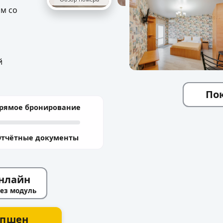
м со
й
Пок
рямое бронирование
Отчётные документы
нлайн
ез модуль
епшен