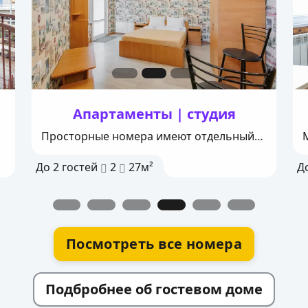
Апартаменты | студия
Просторные номера имеют отдельный
вход, это позволит вам насладиться
До
2
гостей
2
27м²
Д
приватностью и уединением во время
вашего пребывания.
Посмотреть все номера
Подбробнее об гостевом доме