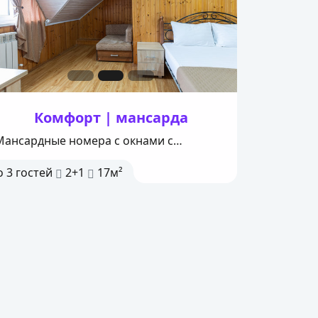
До
2
гост
Комфорт | мансарда
Мансардные номера с окнами с
отличным видом на Кавказские горы
о
3
гостей
2+1
17м²